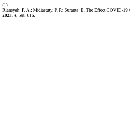
(1)
Riansyah, F. A.; Midiastuty, P. P.; Suranta, E. The Effect COVID-1
2023
,
4
, 598-616.